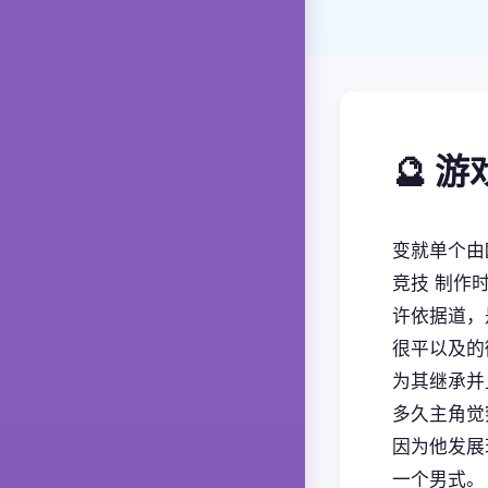
🔮 
变就单个由欧
竞技 制作
许依据道，
很平以及的
为其继承并
多久主角觉
因为他发展
一个男式。