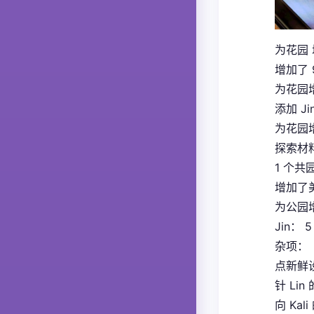
为花园 
增加了 
为花园
添加 J
为花园增
探索材
1 个共
增加了
为公园
Jin： 
杂项：
点新鲜
针 Li
向 Kal