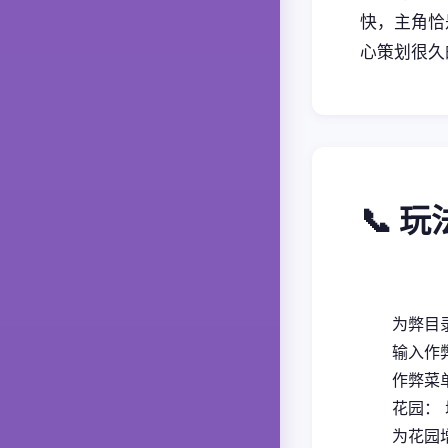
快，主角恰
心策划很久
📞 
为弊目录
输入作
作弊菜
花园：
为花园