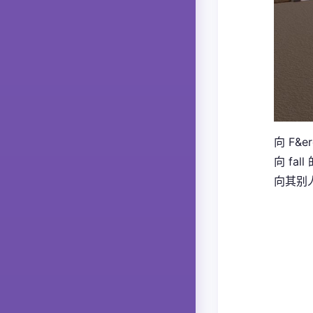
向 F&e
向 fal
向其别人