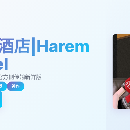
酒店|Harem
l
文版官方侧传输新鲜版
戏
神作