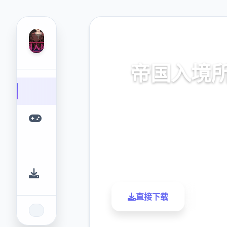
🛒 热门推荐
帝国入境
汉语正版
9.4
2.3M
评分
下载
直接下载
了解更