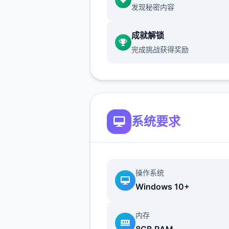
发现秘密内容
成就解锁
完成挑战获得奖励
随着剧情景的推进，您将能获
升至更长期级别性的检查站的
会，但如此一到来检查时的条
系统要求
框也会逐渐增加入。如果您想
持可靠的收入，那种就必须眼
意细，不放过文件上的任什么
可疑之处。此外，一些极端类
操作系统
会在入境时随身携带危险物品
Windows 10+
以如果有必要的话，您需要亲
服这些极端分子，妥善地点办
内存
些危险物品。