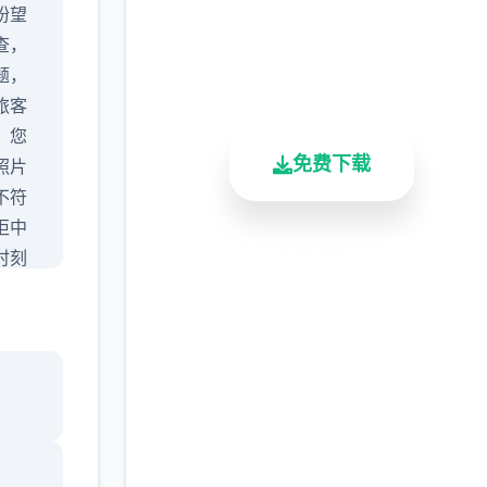
盼望
查，
2.3M+
4.9/5
900K+
题，
总下载量
用户评分
活跃用户
旅客
，您
免费下载
照片
不符
拒中
时刻
安全下载
高速安装
完全免费
取的
客服支持
确检
既要
量的
下方