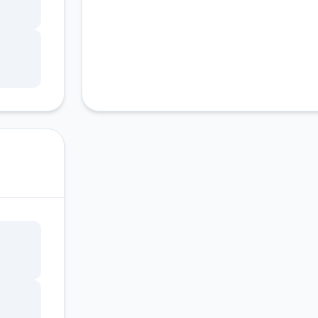
得晋
机
条框
要维
尖心
一个
子依
，所
本制
理这