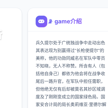
📡 game介绍
所
兵久提尔处于广统独战争中走动出色
其表达现为别赢得过“长枪使提尔”的
美称，他的功勋同威名在军队中零员
不知晓，无人不称赞。所含有人（包
900K
玩家
括他自身己）都依为他会将在战争收
尾后一路升官，在军队中担任需职，
但他绝无仅有后却被莫名其妙区域调
多
度及了刚刚变成立的国家绿色局。国
家安合计局的局长奥莉维亚·里德尔解