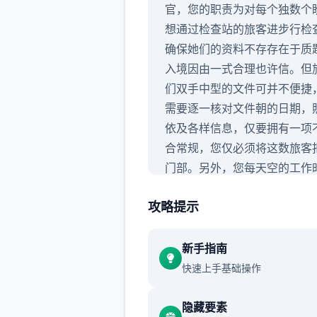
官，您的职责为对每个独数个
想通过检查站的旅客进步行检
确保她们的资料不存存在于质
入境因由一式合理也许信。但
们双手中型的文件可并不便捷
需要逐一核对文件朝的日期，
依及各样信息，仅要拥有一项
合常规，您仅必须将这数旅客
门部。另外，您每天空的工作
间是有限制作的，并您可以获
攻略提示
报酬取决于您在这段时间间准
查的旅客数量。也就是谈，您
在规决的时间内检查尽估计大
新手指南
旅客，又要保证在检查时不犯
快速上手基础操作
差错。
隐藏要素