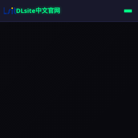
DLsite中文官网