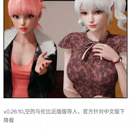
v0.26.10,空的与伦比近版版导入，官方针对中文版下
降载