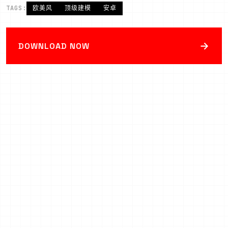
TAGS:
欧美风
顶级建模
安卓
→
DOWNLOAD NOW