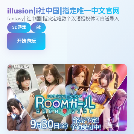
illusion|i社中国|指定唯一中文官网
fantasy|i社中国|指决定唯数个汉语授权体可白送导入
3D游戏
I社
开始游玩