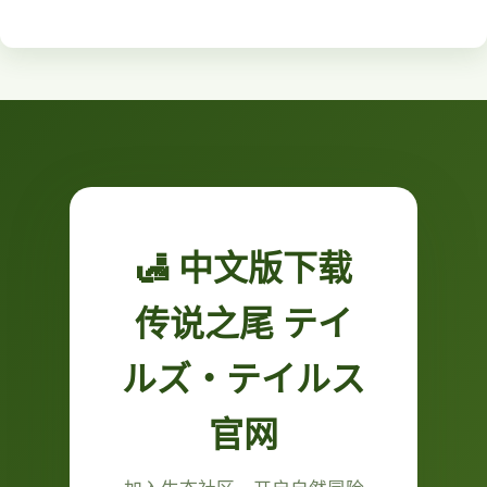
🛃 中文版下载
传说之尾 テイ
ルズ・テイルス
官网