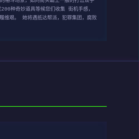
适的格斗场景，如同街头霸王一般的打击双手
200种奇妙道具等候您们收集 街机手感，
步履维艰。 她将遇抵达帮派，犯罪集团，腐败