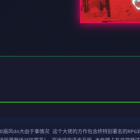
套3D画风do大由于事情况 这个大佬的方作包含终特别著名的RP