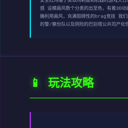
女主红玛瑙于类似玛莉兹和机器的游戏天日
感 设模画风数个分类的出至色，有着3D动
确利用画风，充满阻碍性的brag竞技 
的警/察份队以及阴险的巴别塔公共司产化
📱 玩法攻略