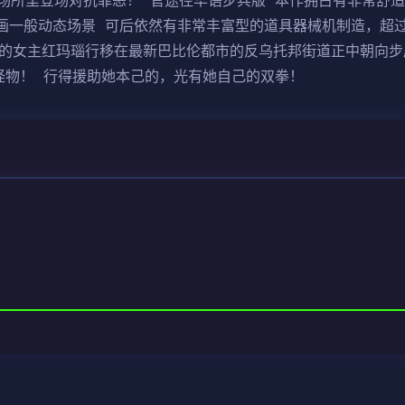
场所里登场对抗罪恶！ 官途径华语步兵版 本作拥占有非常舒
画一般动态场景 可后依然有非常丰富型的道具器械机制造，超过
我们的女主红玛瑙行移在最新巴比伦都市的反乌托邦街道正中朝向
怪物！ 行得援助她本己的，光有她自己的双拳！