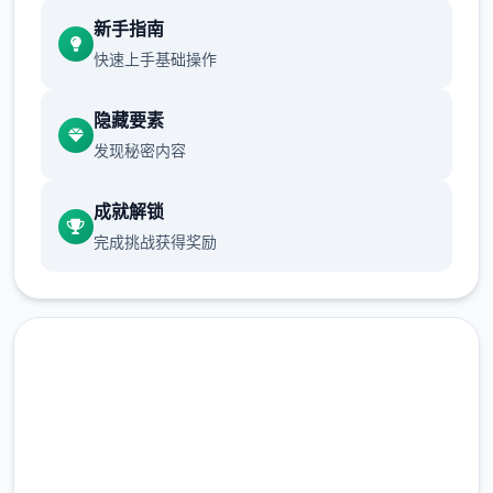
新手指南
描绘本篇当中后记述的全新剧情！
快速上手基础操作
隐藏要素
发现秘密内容
成就解锁
完成挑战获得奖励
追加特别篇《虚幻几个女与黄金之岛》！
未知的岛屿——萨德岛朝盘旋的庞庞阴谋究竟
汉化版下载 春销卡牌对战者|
为为……