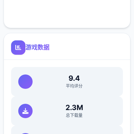
仍然新能能力“共鸣”的秘密又为为……！？
完全免费
为了更丰富型的比拼、尽情沉浸其中吧！
客服支持
新角色介绍
游戏数据
·圣笼姬香
突当然出眼边伊月等级人层前面，身称魔法怪
兽运营委员的神秘少女。
9.4
平均评分
其真真实身份是从此机械张发达观光事业皆有
广泛涉猎的圣笼集团的掌门人兼开发者。
2.3M
总下载量