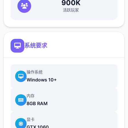
900K
活跃玩家
曾与茧创开司进行业务合执行，不断开发出战
斗器械等新方案。
系统要求
她试图邀请成为第三届全国大赛冠军的伊月前
往正在推进业务中型的“魔法怪兽岛”……
操作系统
Windows 10+
内存
8GB RAM
显卡
GTX 1060