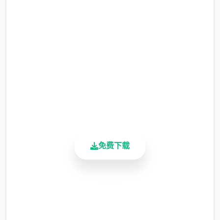
最新DLC|安卓下载
爱与友情的故事情，子于此完结！
完整版游戏，免费体验
◆H场景进入一步追加！◆
2.3M+
总下载量
剧情模型中亦新增H场景！
4.9/5
用户评分
更包含难解新人员物登场……！？
900K+
活跃用户
用新卡片尽情享受《哈尔乌丽卡》吧！
免费下载
◆更具考验性的深入须素！？◆
新增大量卡包与卡片！
安全下载
放掘光属于你的最强连招！
高速安装