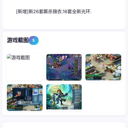
[新增]新26套厮杀锦衣.16套全新光环.
游戏截图
5