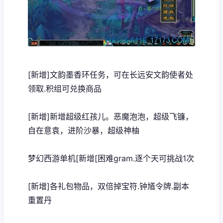
[新增]文韵墨香环任务，可在长远安文韵使者处
领取.积组可兑换商品
[新增]新增超级红孩儿。恶魔泡泡，超级飞镰，
自在意袁，进阶沙暴，超级神柚
梦幻西游单机
[新增[困难gram.逐个天可挑战1次
[新增]各礼包物品，双倍掉宝符.钟馗令牌.副本
重置丹