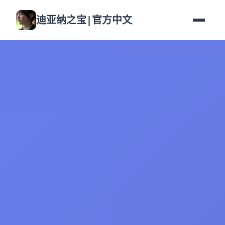
迪亚纳之宝|官方中文